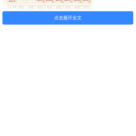
点击展开全文
是的，该抢票回家了！每年的抢票都如火如荼，但今年有什么
不一样？
一、注册人手机号码核验
原本大家以为：火车票实名制了，黄牛就应该绝迹了。12306
网络购票以来，发现黄牛似打不死的小强，简单的购票人实名