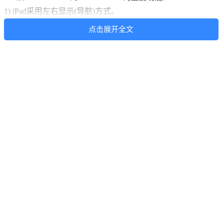
1) iPad采用左右显示(导航)方式。
2) Pro版增加Passbook功能（用电脑或其他网络购票渠道买的
点击展开全文
票也能通过本软件加入）；Lite版采用了高清图标。
3) 增加将正晚点、停靠和订单查询结合。
安卓版本
的操控界面是越来越可人大方了，提供的功能也紧随
iOS版本之后，特别还有一项iOS没有的功能，“快捷购”。越来
越多的同类免费app做不下去而不再更新，越来越多的人选择
并信赖了《买火车票》软件产品，我们没有理由不加紧开发！
于此同时，appstore的应用已经超90万个，很多app得不到用户
青睐而深深沉入“海底”，如我们团队开发的另外一款app“
百卡
家
”。部分开发者饮鸩止渴，不惜支付高昂的费用刷榜，但不
幸的是：2013年6月26日，苹果再次对AppStore应用排行算法
进行了调整，下架了一批刷榜app。打击刷榜是对《买火车
票》的正能量，几天来，iOS的
2.8Lite
版本从之前的付费榜60
几名，噌噌噌到了30名左右；
2.0Pro
版本则从之前的付费榜