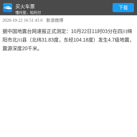
买火车票
四川北川4.7级地震
下载
懂托管，知托付
2020-10-22 16:51:43.0 新浪微博
据中国地震台网速报正式测定：10月22日11时03分在四川绵
阳市北川县（北纬31.83度，东经104.18度）发生4.7级地震，
震源深度20千米。