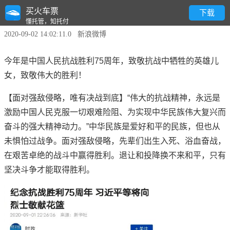
买火车票
抗战胜利75周年
下载
懂托管，知托付
2020-09-02 14:02:11.0 新浪微博
今年是中国人民抗战胜利75周年，致敬抗战中牺牲的英雄儿
女，致敬伟大的胜利！
【面对强敌侵略，唯有决战到底】“伟大的
抗战
精神，永远是
激励中国人民克服一切艰难险阻、为实现中华民族伟大复兴而
奋斗的强大精神动力。”中华民族是爱好和平的民族，但也从
未惧怕过战争。面对强敌侵略，先辈们出生入死、浴血奋战，
在艰苦卓绝的战斗中赢得
胜利
。退让和投降换不来和平，只有
坚决斗争才能取得
胜利
。