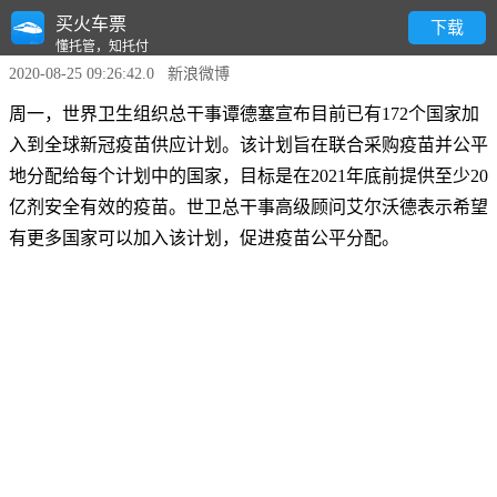
买火车票
世卫希望2021年底前提供20亿剂新冠疫苗
下载
懂托管，知托付
2020-08-25 09:26:42.0 新浪微博
周一，世界卫生组织总干事谭德塞宣布目前已有172个国家加
入到全球新冠疫苗供应计划。该计划旨在联合采购疫苗并公平
地分配给每个计划中的国家，目标是在2021年底前提供至少20
亿剂安全有效的疫苗。世卫总干事高级顾问艾尔沃德表示希望
有更多国家可以加入该计划，促进疫苗公平分配。