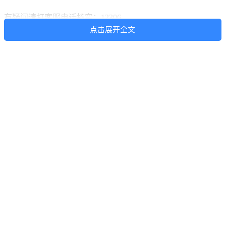
有疑问请打客服电话核实：12306
点击展开全文