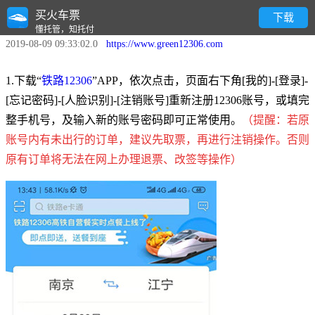
买火车票
注销12306账号的方法
下载
懂托管，知托付
2019-08-09 09:33:02.0
https://www.green12306.com
1.下载“
铁路12306
”APP，依次点击，页面右下角[我的]-[登录]-
[忘记密码]-[人脸识别]-[注销账号]重新注册12306账号，或填完
整手机号，及输入新的账号密码即可正常使用。
（提醒：若原
账号内有未出行的订单，建议先取票，再进行注销操作。否则
原有订单将无法在网上办理退票、改签等操作
）