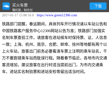
买火车票
提醒：车票尽早提前取
下载
懂托管，知托付
2017-01-17 15:00:16.0
https://www.green12306.com
铁路部门提醒，春运期间，具体列车开行情况请以车站公告和
中国铁路客户服务中心12306网站公告为准；铁路部门加强实
名制车票查验工作，请旅客在进站候车时保持票、证、人信息
一致；上海、杭州、南京、合肥、蚌埠、徐州等地都有两个以
上火车站，旅客出门前务必要看清车票上注明的乘车站名，千
万不要跑错乘车站而耽误行程。随着春节临近，各地市内交通
客流增加，建议旅客在出行时适当提前出门，为市内交通乘
车、进站实名制验票和进站安检等留出适当时间。