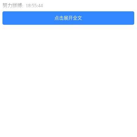
努力拼搏: 18:55:44
反问我设定的有那么多
点击展开全文
木木木木: 18:55:59
哥们你没理解我的意思啊
木木木木: 18:56:40
如果招行设的是1000，你设的是2000，那实际就是1000，也就
是说你设的其实是无效的
努力拼搏: 18:57:15
不可能，我自己用过
木木木木: 18:57:19
我想问一下，大家最多都成功的购买过最高多少钱的票啊？
木木木木: 18:57:36
有没有超过500的？
努力拼搏: 18:58:49
我自己用过2000
木木木木: 18:59:01