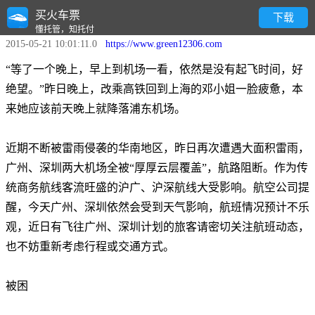
买火车票
市民被困无奈坐高铁“曲线”回沪
下载
懂托管，知托付
2015-05-21 10:01:11.0
https://www.green12306.com
“等了一个晚上，早上到机场一看，依然是没有起飞时间，好
绝望。”昨日晚上，改乘高铁回到上海的邓小姐一脸疲惫，本
来她应该前天晚上就降落浦东机场。
近期不断被雷雨侵袭的华南地区，昨日再次遭遇大面积雷雨，
广州、深圳两大机场全被“厚厚云层覆盖”，航路阻断。作为传
统商务航线客流旺盛的沪广、沪深航线大受影响。航空公司提
醒，今天广州、深圳依然会受到天气影响，航班情况预计不乐
观，近日有飞往广州、深圳计划的旅客请密切关注航班动态，
也不妨重新考虑行程或交通方式。
被困