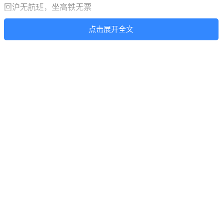
回沪无航班，坐高铁无票
点击展开全文
“全面飘红，但不是股市哦。”昨日，上海一航空从业人员晒出
了上海虹桥机场信息屏幕上的一排红色航班信息，其中多是前
往广州、深圳的航班取消或延误的信息。南航上海分公司表
示，受华南地区雷雨天气影响，南航已取消296个航班：其中
广州进出港236班、深圳进出港57班、珠海进出港3班。受影响
旅客范围很广，目前仅在广州就已向受航班延误影响的旅客发
放餐食6400余份。
上海方面，南航上海虹桥、浦东前往广州、深圳的CZ3532、
CZ3538、CZ3524、CZ0380、CZ3610、CZ6756、CZ3554等多
个航班出现不同程度延误，CZ3504、CZ3526、CZ3572等近10
个航班取消。此外，东航也取消52个广州机场进出港航班，取
消24个深圳机场进出港航班。