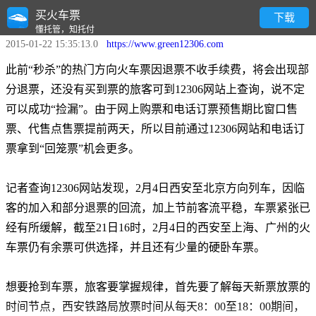
买火车票
怎样开抢“回笼票”
下载
懂托管，知托付
2015-01-22 15:35:13.0
https://www.green12306.com
此前“秒杀”的热门方向火车票因退票不收手续费，将会出现部
分退票，还没有买到票的旅客可到12306网站上查询，说不定
可以成功“捡漏”。由于网上购票和电话订票预售期比窗口售
票、代售点售票提前两天，所以目前通过12306网站和电话订
票拿到“回笼票”机会更多。
记者查询12306网站发现，2月4日西安至北京方向列车，因临
客的加入和部分退票的回流，加上节前客流平稳，车票紧张已
经有所缓解，截至21日16时，2月4日的西安至上海、广州的火
车票仍有余票可供选择，并且还有少量的硬卧车票。
想要抢到车票，旅客要掌握规律，首先要了解每天新票放票的
时间节点，西安铁路局放票时间从每天8：00至18：00期间，