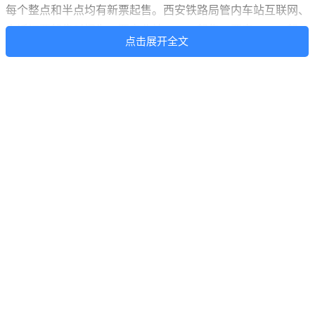
每个整点和半点均有新票起售。西安铁路局管内车站互联网、
电话订票起售时间为：西安北站10：30起售；西安11：30起
点击展开全文
售；宝鸡、宝鸡南12：00起售；汉中12：30起售；延安15：00
起售；安康、榆林16：00起售；韩城、神木17：30起售；其他
客运车站18：00起售。
第二是不要只瞄准始发终到站来找票，要多利用转乘或者改始
发站的方式。
第三是要多留意新增的临客列车。春运期间，西安铁路局将陆
续加开77趟临客。此外，旅客不妨多刷几次网页，以便及时刷
新退票信息，抢先下单购票。
（转自环球网）