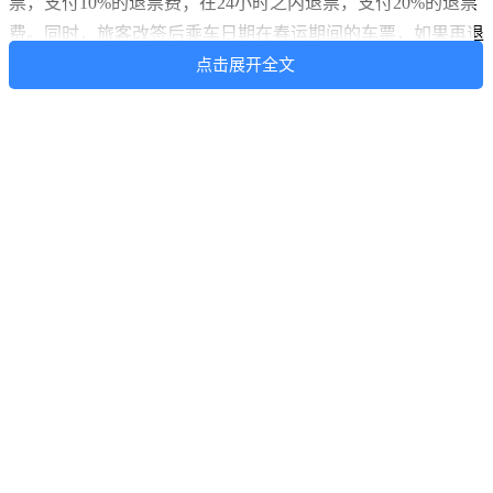
票，支付10%的退票费；在24小时之内退票，支付20%的退票
费。同时，旅客改签后乘车日期在春运期间的车票，如果再退
票，统一收20%的退票费。
点击展开全文
（转自
环球网
）