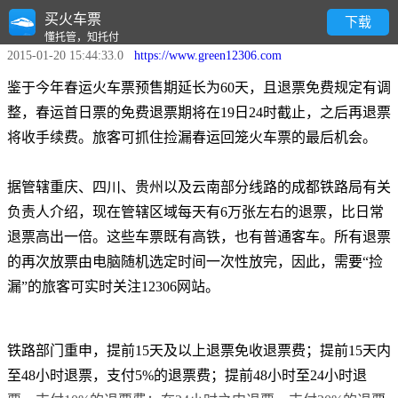
买火车票
“回笼”火车票待捡漏
下载
懂托管，知托付
2015-01-20 15:44:33.0
https://www.green12306.com
鉴于今年春运火车票预售期延长为60天，且退票免费规定有调
整，春运首日票的免费退票期将在19日24时截止，之后再退票
将收手续费。旅客可抓住捡漏春运回笼火车票的最后机会。
据管辖重庆、四川、贵州以及云南部分线路的成都铁路局有关
负责人介绍，现在管辖区域每天有6万张左右的退票，比日常
退票高出一倍。这些车票既有高铁，也有普通客车。所有退票
的再次放票由电脑随机选定时间一次性放完，因此，需要“捡
漏”的旅客可实时关注12306网站。
铁路部门重申，提前15天及以上退票免收退票费；提前15天内
至48小时退票，支付5%的退票费；提前48小时至24小时退