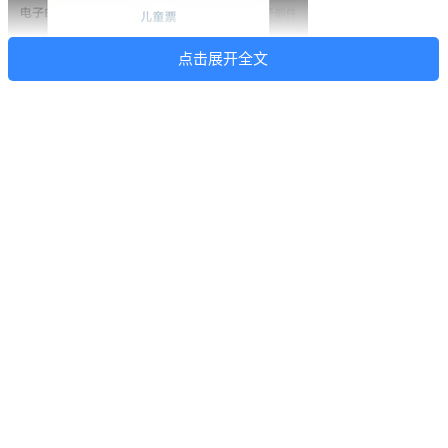
点击展开全文
您也可以凭录取通知书及有效身份证原件，去火车站的人工售
票窗口购票。
Tips：购票成功后，须凭录取通知书及有效身份证件，从人工
通道进站乘车。